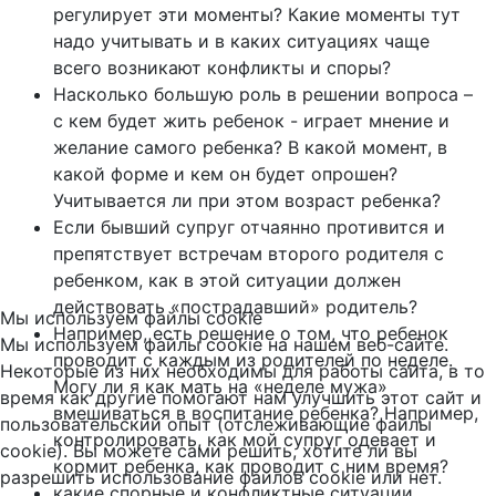
регулирует эти моменты? Какие моменты тут
надо учитывать и в каких ситуациях чаще
всего возникают конфликты и споры?
Насколько большую роль в решении вопроса –
с кем будет жить ребенок - играет мнение и
желание самого ребенка? В какой момент, в
какой форме и кем он будет опрошен?
Учитывается ли при этом возраст ребенка?
Если бывший супруг отчаянно противится и
препятствует встречам второго родителя с
ребенком, как в этой ситуации должен
действовать «пострадавший» родитель?
Мы используем файлы cookie
Например, есть решение о том, что ребенок
Мы используем файлы cookie на нашем веб-сайте.
проводит с каждым из родителей по неделе.
Некоторые из них необходимы для работы сайта, в то
Могу ли я как мать на «неделе мужа»
время как другие помогают нам улучшить этот сайт и
вмешиваться в воспитание ребенка? Например,
пользовательский опыт (отслеживающие файлы
контролировать, как мой супруг одевает и
cookie). Вы можете сами решить, хотите ли вы
кормит ребенка, как проводит с ним время?
разрешить использование файлов cookie или нет.
какие спорные и конфликтные ситуации