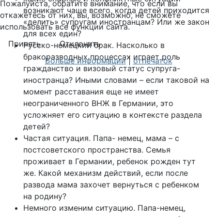
Пожалуйста, обратите внимание, что если вы
возникают чаще всего, когда детей приходится
откажетесь от них, вы, возможно, не сможете
«делить» супругам иностранцам? Или же закон
использовать все функции сайта.
для всех един?
Принять
Отклонить
Русско-немецкий брак. Насколько в
бракоразводных процессах играет роль
Больше информации
|
отпечаток
гражданство и визовый статус супруга-
иностранца? Иными словами – если таковой на
момент расставания еще не имеет
неограниченного ВНЖ в Германии, это
усложняет его ситуацию в контексте раздела
детей?
Частая ситуация. Папа- немец, мама – с
постсоветского пространства. Семья
проживает в Германии, ребенок рожден тут
же. Какой механизм действий, если после
развода мама захочет вернуться с ребенком
на родину?
Немного изменим ситуацию. Папа-немец,